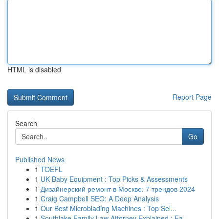
HTML is disabled
Report Page
Search
Go
Published News
1
TOEFL
1
UK Baby Equipment : Top Picks & Assessments
1
Дизайнерский ремонт в Москве: 7 трендов 2024
1
Craig Campbell SEO: A Deep Analysis
1
Our Best Microblading Machines : Top Sel...
1
Southlake Family Law Attorney Explained : Fa...