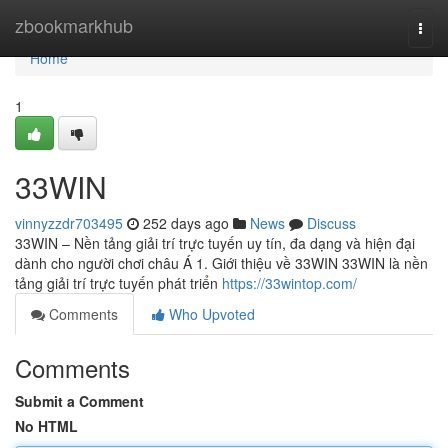
Home
zbookmarkhub
Togg
navi
Home
1
33WIN
vinnyzzdr703495
252 days ago
News
Discuss
33WIN – Nền tảng giải trí trực tuyến uy tín, đa dạng và hiện đại
dành cho người chơi châu Á 1. Giới thiệu về 33WIN 33WIN là nền
tảng giải trí trực tuyến phát triển
https://33wintop.com/
Comments
Who Upvoted
Comments
Submit a Comment
No HTML