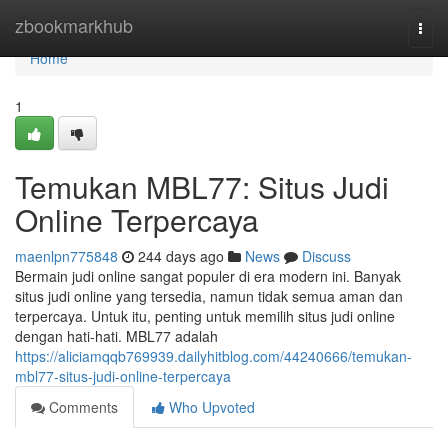
Home
zbookmarkhub
Togg
navi
Home
1
Temukan MBL77: Situs Judi
Online Terpercaya
maenlpn775848
244 days ago
News
Discuss
Bermain judi online sangat populer di era modern ini. Banyak
situs judi online yang tersedia, namun tidak semua aman dan
terpercaya. Untuk itu, penting untuk memilih situs judi online
dengan hati-hati. MBL77 adalah
https://aliciamqqb769939.dailyhitblog.com/44240666/temukan-
mbl77-situs-judi-online-terpercaya
Comments
Who Upvoted