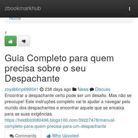
Home
zbookmarkhub
Togg
navi
Home
1
Guia Completo para quem
precisa sobre o seu
Despachante
zoyabbnp699041
238 days ago
News
Discuss
Encontrar o despachante certo pode ser um desafio. Mas não se
preocupe! Este instruções completo vai te ajudar a navegar pelo
mundo dos despachantes e encontrar aquele que se encaixa
para as suas exigências.
https://heidibtcl080496.blogs100.com/39227478/manual-
completo-para-quem-precisa-para-um-despachante
Comments
Who Upvoted