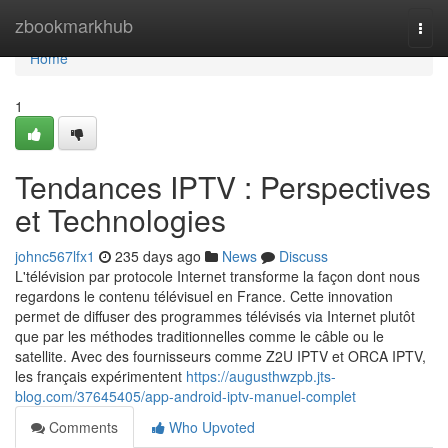
Home
zbookmarkhub
Togg
navi
Home
1
Tendances IPTV : Perspectives
et Technologies
johnc567lfx1
235 days ago
News
Discuss
L'télévision par protocole Internet transforme la façon dont nous
regardons le contenu télévisuel en France. Cette innovation
permet de diffuser des programmes télévisés via Internet plutôt
que par les méthodes traditionnelles comme le câble ou le
satellite. Avec des fournisseurs comme Z2U IPTV et ORCA IPTV,
les français expérimentent
https://augusthwzpb.jts-
blog.com/37645405/app-android-iptv-manuel-complet
Comments
Who Upvoted