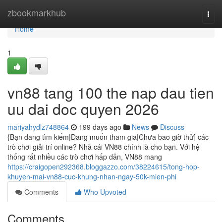
Home
zbookmarkhub
Togg
navi
Home
1
vn88 tang 100 the nap dau tien
uu dai doc quyen 2026
mariyahydlz748864
199 days ago
News
Discuss
{Bạn đang tìm kiếm|Đang muốn tham gia|Chưa bao giờ thử] các
trò chơi giải trí online? Nhà cái VN88 chính là cho bạn. Với hệ
thống rất nhiều các trò chơi hấp dẫn, VN88 mang
https://craigopen292368.bloggazzo.com/38224615/tong-hop-
khuyen-mai-vn88-cuc-khung-nhan-ngay-50k-mien-phi
Comments
Who Upvoted
Comments