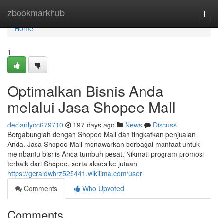
Home
zbookmarkhub
Togg
navi
Home
1
Optimalkan Bisnis Anda
melalui Jasa Shopee Mall
declanlyoc679710
197 days ago
News
Discuss
Bergabunglah dengan Shopee Mall dan tingkatkan penjualan
Anda. Jasa Shopee Mall menawarkan berbagai manfaat untuk
membantu bisnis Anda tumbuh pesat. Nikmati program promosi
terbaik dari Shopee, serta akses ke jutaan
https://geraldwhrz525441.wikilima.com/user
Comments
Who Upvoted
Comments