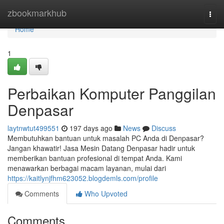
Home
zbookmarkhub
Togg
navi
Home
1
Perbaikan Komputer Panggilan
Denpasar
laytnwtut499551
197 days ago
News
Discuss
Membutuhkan bantuan untuk masalah PC Anda di Denpasar?
Jangan khawatir! Jasa Mesin Datang Denpasar hadir untuk
memberikan bantuan profesional di tempat Anda. Kami
menawarkan berbagai macam layanan, mulai dari
https://kaitlynjfhm623052.blogdemls.com/profile
Comments
Who Upvoted
Comments