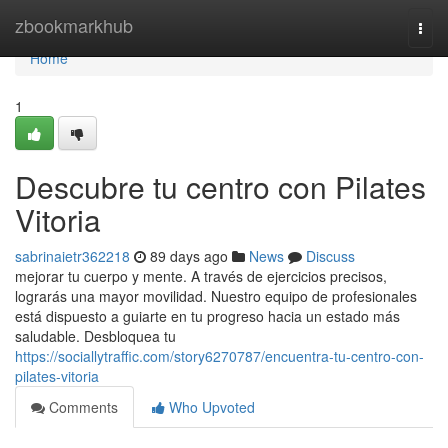
Home
zbookmarkhub
Togg
navi
Home
1
Descubre tu centro con Pilates
Vitoria
sabrinaietr362218
89 days ago
News
Discuss
mejorar tu cuerpo y mente. A través de ejercicios precisos,
lograrás una mayor movilidad. Nuestro equipo de profesionales
está dispuesto a guiarte en tu progreso hacia un estado más
saludable. Desbloquea tu
https://sociallytraffic.com/story6270787/encuentra-tu-centro-con-
pilates-vitoria
Comments
Who Upvoted