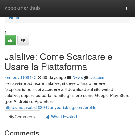
Home
zbookmarkhub
Togg
navi
Home
1
Jalalive: Come Scaricare e
Usare la Piattaforma
joanoovd108445
89 days ago
News
Discuss
Per avviare ad usare Jalalive, si deve prima ottenere
l'applicazione. Puoi accedere a il download sul sito web di
Jalalive, oppure cercarlo tramite gli store come Google Play Store
(per Android) o App Store
https://majakabr263947.myparisblog.com/profile
Comments
Who Upvoted
Comments