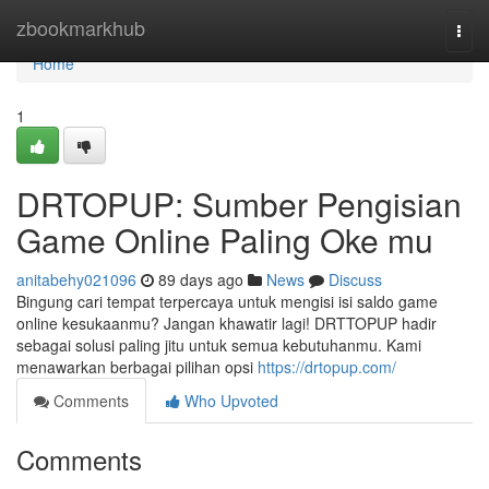
Home
zbookmarkhub
Togg
navi
Home
1
DRTOPUP: Sumber Pengisian
Game Online Paling Oke mu
anitabehy021096
89 days ago
News
Discuss
Bingung cari tempat terpercaya untuk mengisi isi saldo game
online kesukaanmu? Jangan khawatir lagi! DRTTOPUP hadir
sebagai solusi paling jitu untuk semua kebutuhanmu. Kami
menawarkan berbagai pilihan opsi
https://drtopup.com/
Comments
Who Upvoted
Comments