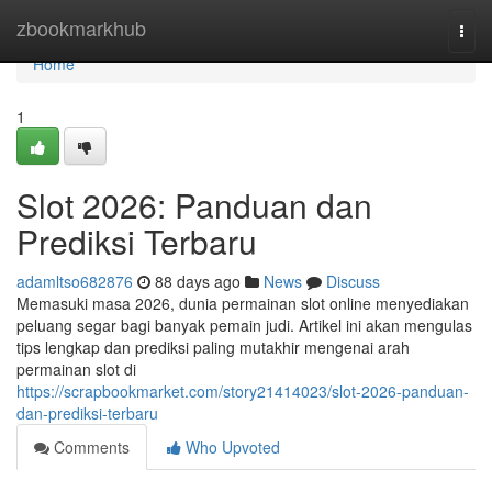
Home
zbookmarkhub
Togg
navi
Home
1
Slot 2026: Panduan dan
Prediksi Terbaru
adamltso682876
88 days ago
News
Discuss
Memasuki masa 2026, dunia permainan slot online menyediakan
peluang segar bagi banyak pemain judi. Artikel ini akan mengulas
tips lengkap dan prediksi paling mutakhir mengenai arah
permainan slot di
https://scrapbookmarket.com/story21414023/slot-2026-panduan-
dan-prediksi-terbaru
Comments
Who Upvoted