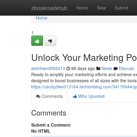
Home
zbookmarkhub
Home
New
Submit
Home
1
Unlock Your Marketing Pot
alvinhwnd555413
86 days ago
News
Discuss
Ready to amplify your marketing efforts and achieve ex
designed to boost businesses of all sizes with the tool
https://cecilyzfwv013164.techionblog.com/34170944/g
Comments
Who Upvoted
Comments
Submit a Comment
No HTML