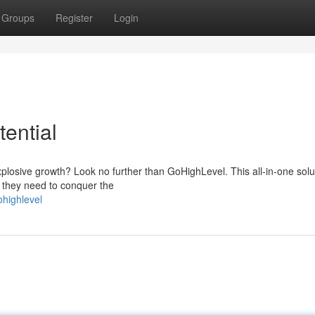
Groups
Register
Login
ential
plosive growth? Look no further than GoHighLevel. This all-in-one solut
s they need to conquer the
ohighlevel