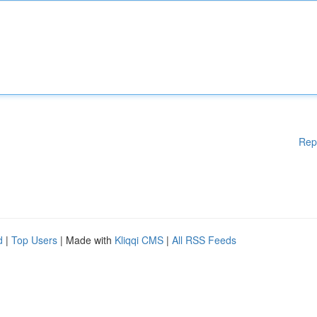
Rep
d
|
Top Users
| Made with
Kliqqi CMS
|
All RSS Feeds