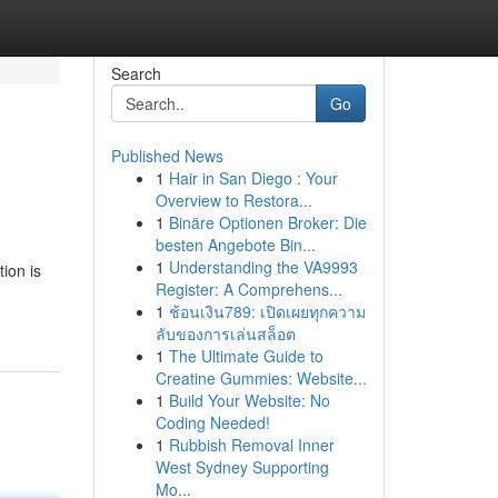
Search
Go
Published News
1
Hair in San Diego : Your
Overview to Restora...
1
Binäre Optionen Broker: Die
besten Angebote Bin...
1
Understanding the VA9993
ion is
Register: A Comprehens...
1
ช้อนเงิน789: เปิดเผยทุกความ
ลับของการเล่นสล็อต
1
The Ultimate Guide to
Creatine Gummies: Website...
1
Build Your Website: No
Coding Needed!
1
Rubbish Removal Inner
West Sydney Supporting
Mo...