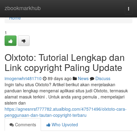
Home
zbookmarkhub
Togg
navi
Home
1
Olxtoto: Tutorial Lengkap dan
Link copyright Paling Update
imogenwhri481710
89 days ago
News
Discuss
Ingin tahu situs Olxtoto? Artikel berikut akan menjelaskan
panduan lengkap mengenai aplikasi situs judi Olxtoto, termasuk
alamat masuk terkini . Untuk anda yang pemula , mempelajari
sistem dan
https://agnesnrsf777782.atualblog.com/47571496/olxtoto-cara-
penggunaan-dan-tautan-copyright-terbaru
Comments
Who Upvoted