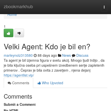
Home
zbookmarkhub
Togg
navi
Home
1
Velki Agent: Kdo je bil en?
marleynolz313580
88 days ago
News
Discuss
Ta agent je bil izjemna figura v svetu akcij. Mnogo ljudi trdijo , da
je bila ključna oseba pri uspešnem izvedbenem serije zapletenih
primerov . Čeprav je bila ovita z zavetjem , njena dejanj
https://agentlist.vip/
Comments
Who Upvoted
Comments
Submit a Comment
No HTML