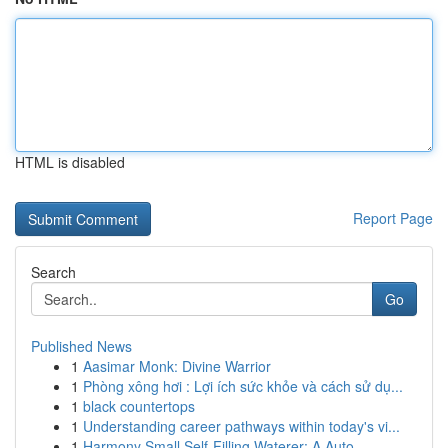
HTML is disabled
Report Page
Search
Go
Published News
1
Aasimar Monk: Divine Warrior
1
Phòng xông hơi : Lợi ích sức khỏe và cách sử dụ...
1
black countertops
1
Understanding career pathways within today's vi...
1
Harmony Small Self-Filling Waterer: A Auto...