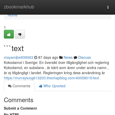
Home
zbookmarkhub
Togg
navi
Home
1
```text
mayamjbe939063
87 days ago
News
Discuss
Kokodamol i Sverige: En översikt över tillgänglighet och reglering
Kokodamol, en substans , är känt som även under andra namn ,
är ej tillgängligt i landet. Regleringen kring dess användning är
https://murrayluog613203.thechapblog.com/40058015/text
Comments
Who Upvoted
Comments
Submit a Comment
No HTML