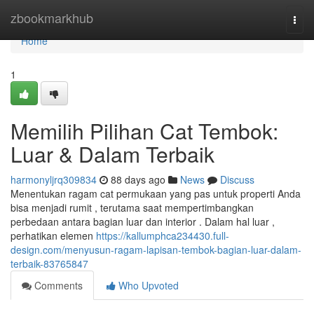
Home
zbookmarkhub
Togg
navi
Home
1
Memilih Pilihan Cat Tembok:
Luar & Dalam Terbaik
harmonyljrq309834
88 days ago
News
Discuss
Menentukan ragam cat permukaan yang pas untuk properti Anda
bisa menjadi rumit , terutama saat mempertimbangkan
perbedaan antara bagian luar dan interior . Dalam hal luar ,
perhatikan elemen
https://kallumphca234430.full-
design.com/menyusun-ragam-lapisan-tembok-bagian-luar-dalam-
terbaik-83765847
Comments
Who Upvoted