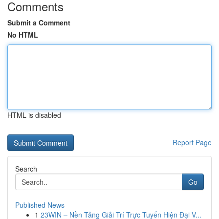
Comments
Submit a Comment
No HTML
HTML is disabled
Report Page
Search
Go
Published News
1
23WIN – Nền Tảng Giải Trí Trực Tuyến Hiện Đại V...