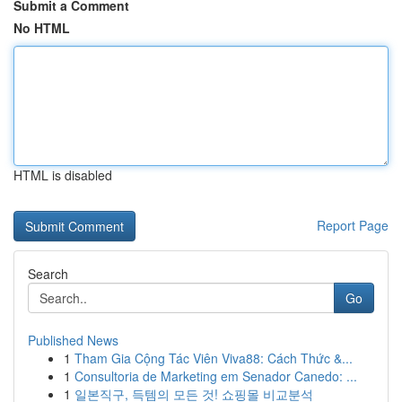
Submit a Comment
No HTML
HTML is disabled
Report Page
Search
Go
Published News
1
Tham Gia Cộng Tác Viên Viva88: Cách Thức &...
1
Consultoria de Marketing em Senador Canedo: ...
1
일본직구, 득템의 모든 것! 쇼핑몰 비교분석