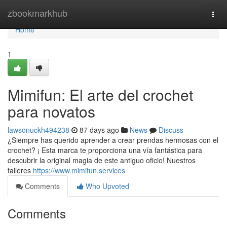
Home
zbookmarkhub
Togg
navi
Home
1
Mimifun: El arte del crochet
para novatos
lawsonuckh494238
87 days ago
News
Discuss
¿Siempre has querido aprender a crear prendas hermosas con el
crochet? ¡ Esta marca te proporciona una vía fantástica para
descubrir la original magia de este antiguo oficio! Nuestros
talleres
https://www.mimifun.services
Comments
Who Upvoted
Comments