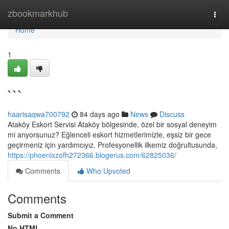
Home
zbookmarkhub
Togg
navi
Home
1
```
haarisaqwa700792
84 days ago
News
Discuss
Ataköy Eskort Servisi Ataköy bölgesinde, özel bir sosyal deneyim
mi arıyorsunuz? Eğlenceli eskort hizmetlerimizle, eşsiz bir gece
geçirmeniz için yardımcıyız. Profesyonellik ilkemiz doğrultusunda,
https://phoenixzofh272366.blogerus.com/62825036/
Comments
Who Upvoted
Comments
Submit a Comment
No HTML