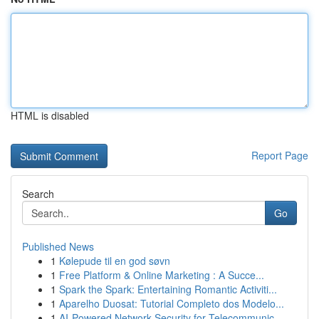
HTML is disabled
Report Page
Search
Go
Published News
1
Kølepude til en god søvn
1
Free Platform & Online Marketing : A Succe...
1
Spark the Spark: Entertaining Romantic Activiti...
1
Aparelho Duosat: Tutorial Completo dos Modelo...
1
AI-Powered Network Security for Telecommunic...