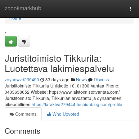
Home
zbookmarkhub
Togg
navi
Home
1
Juristitoimisto Tikkurila:
Luotettava lakimiespalvelu
zoyadwvd239490
83 days ago
News
Discuss
Juristitoimisto Tikkurila Unikkotie 16, 01300 Vantaa Phone:
0403638052 Website: https://www.lakitoimistotvantaa.com/
Juristitoimisto Tikkurila, Tikkurilan arvostettu ja dynaaminen
oikeudellinen
https://larakfva279444.techionblog.com/profile
Comments
Who Upvoted
Comments