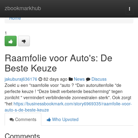
Home
zbookmarkhub
Togg
navi
Home
1
Raamfolie voor Auto's: De
Beste Keuze
jakuburaj636176
82 days ago
News
Discuss
Zoekt u een "raamfolie voor "auto ? "Dan autoruitenfolie "de
perfecte keuze ! "Deze biedt verbeterde bescherming" tegen
zonlicht " vermindert verblindende zonnestralen sterk". Ook zorgt
"het
https://businessbookmark.com/story6969335/raamfolie-voor-
auto-s-de-beste-keuze
Comments
Who Upvoted
Comments