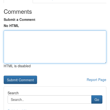
Comments
Submit a Comment
No HTML
HTML is disabled
Report Page
Search
Go