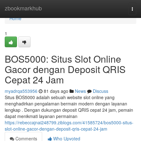
Home
zbookmarkhub
Togg
navi
Home
1
BOS5000: Situs Slot Online
Gacor dengan Deposit QRIS
Cepat 24 Jam
myadrqa553956
81 days ago
News
Discuss
Situs BOS5000 adalah sebuah website slot online yang
menghadirkan pengalaman bermain modern dengan layanan
lengkap . Dengan dukungan deposit QRIS cepat 24 jam, pemain
dapat menikmati layanan permainan
https://rebeccajnai248799.ziblogs.com/41585724/bos5000-situs-
slot-online-gacor-dengan-deposit-qris-cepat-24-jam
Comments
Who Upvoted