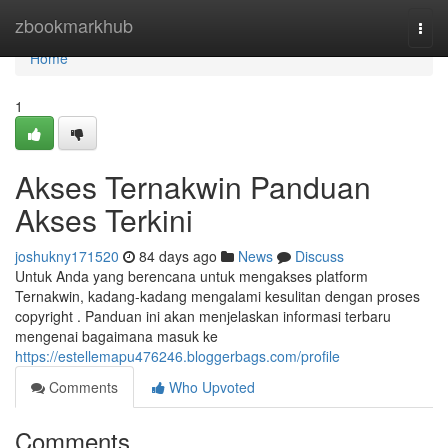
Home
zbookmarkhub
Togg
navi
Home
1
Akses Ternakwin Panduan
Akses Terkini
joshukny171520
84 days ago
News
Discuss
Untuk Anda yang berencana untuk mengakses platform
Ternakwin, kadang-kadang mengalami kesulitan dengan proses
copyright . Panduan ini akan menjelaskan informasi terbaru
mengenai bagaimana masuk ke
https://estellemapu476246.bloggerbags.com/profile
Comments
Who Upvoted
Comments