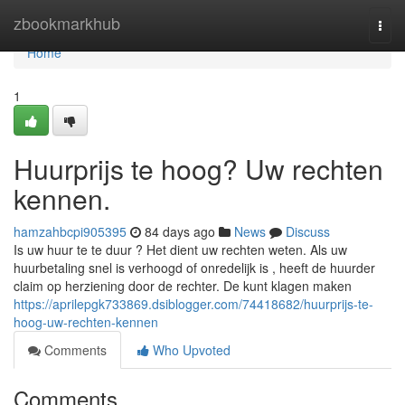
Home
zbookmarkhub
Togg
navi
Home
1
Huurprijs te hoog? Uw rechten
kennen.
hamzahbcpi905395
84 days ago
News
Discuss
Is uw huur te te duur ? Het dient uw rechten weten. Als uw
huurbetaling snel is verhoogd of onredelijk is , heeft de huurder
claim op herziening door de rechter. De kunt klagen maken
https://aprilepgk733869.dsiblogger.com/74418682/huurprijs-te-
hoog-uw-rechten-kennen
Comments
Who Upvoted
Comments