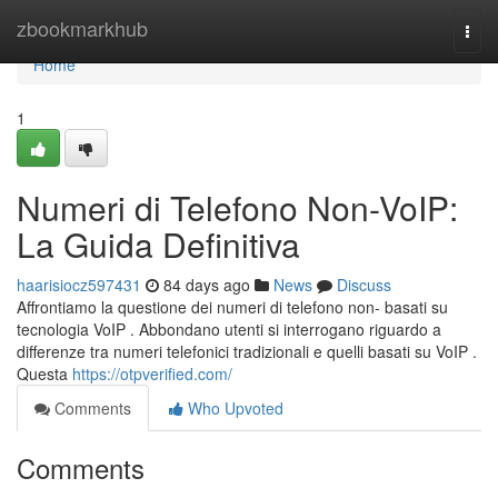
Home
zbookmarkhub
Togg
navi
Home
1
Numeri di Telefono Non-VoIP:
La Guida Definitiva
haarisiocz597431
84 days ago
News
Discuss
Affrontiamo la questione dei numeri di telefono non- basati su
tecnologia VoIP . Abbondano utenti si interrogano riguardo a
differenze tra numeri telefonici tradizionali e quelli basati su VoIP .
Questa
https://otpverified.com/
Comments
Who Upvoted
Comments