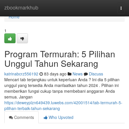
Home
zbookmarkhub
Togg
navi
Home
1
Program Termurah: 5 Pilihan
Unggul Tahun Sekarang
katrinabcrz556192
83 days ago
News
Discuss
Mencari tab terjangkau untuk keperluan Anda ? Ini dia 5 pilihan
unggul yang tersedia Anda manfaatkan tahun 2024 . Pilihan ini
memberikan fungsi cukup tanpa membebani anggaran Anda
semua. Jangan
https://deweyplzn649439.luwebs.com/42001514/tab-termurah-5-
pilihan-terbaik-tahun-sekarang
Comments
Who Upvoted