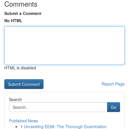
Comments
Submit a Comment
No HTML
HTML is disabled
Report Page
Search
Go
Published News
1
Unraveling EE88: The Thorough Examination