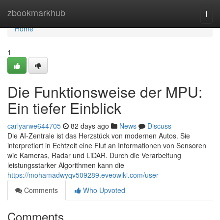
Home
zbookmarkhub
Togg
navi
Home
1
Die Funktionsweise der MPU:
Ein tiefer Einblick
carlyarwe644705
82 days ago
News
Discuss
Die AI-Zentrale ist das Herzstück von modernen Autos. Sie
interpretiert in Echtzeit eine Flut an Informationen von Sensoren
wie Kameras, Radar und LiDAR. Durch die Verarbeitung
leistungsstarker Algorithmen kann die
https://mohamadwyqv509289.eveowiki.com/user
Comments
Who Upvoted
Comments