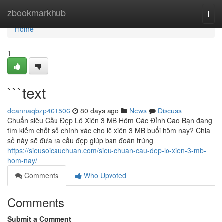
Home
zbookmarkhub
Togg
navi
Home
1
```text
deannaqbzp461506
80 days ago
News
Discuss
Chuẩn siêu Cầu Đẹp Lô Xiên 3 MB Hôm Các Đỉnh Cao Bạn đang
tìm kiếm chốt số chính xác cho lô xiên 3 MB buổi hôm nay? Chia
sẻ này sẽ đưa ra cầu đẹp giúp bạn đoán trúng
https://sieusoicauchuan.com/sieu-chuan-cau-dep-lo-xien-3-mb-
hom-nay/
Comments
Who Upvoted
Comments
Submit a Comment