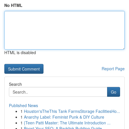
No HTML
HTML is disabled
Report Page
Search
Go
Published News
1
Houston'sTheThis Tank FarmsStorage FacilitiesHo...
1
Anarchy Label: Feminist Punk & DIY Culture
1
{Teen Patti Master: The Ultimate Introduction ...
1
Boost Your SEO: A Backlink Building Guide