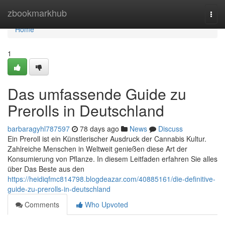
Home
zbookmarkhub
Togg
navi
Home
1
Das umfassende Guide zu
Prerolls in Deutschland
barbaragyhl787597
78 days ago
News
Discuss
Ein Preroll ist ein Künstlerischer Ausdruck der Cannabis Kultur.
Zahlreiche Menschen in Weltweit genießen diese Art der
Konsumierung von Pflanze. In diesem Leitfaden erfahren Sie alles
über Das Beste aus den
https://heidiqfmc814798.blogdeazar.com/40885161/die-definitive-
guide-zu-prerolls-in-deutschland
Comments
Who Upvoted