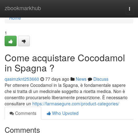
Home
zbookmarkhub
Togg
navi
Home
1
Come acquistare Cocodamol
in Spagna ?
qasimzknt253660
77 days ago
News
Discuss
Per ottenere Cocodamol in la Spagna, è fondamentale sapere
che si tratta di un medicinale soggetto a ricetta medica. Non è
consentito procurarselo liberamente prescrizione. È necessario
consultare un
https://farmasegure.com/product-categories/
Comments
Who Upvoted
Comments