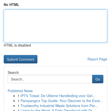
No HTML
HTML is disabled
Report Page
Search
Go
Published News
1
IPTV Totaal: De Ultieme Handleiding voor Geï...
1
Pampanga's Top Guide: Your Discover to the Exce...
1
Trustworthy Industrial Waste Solutions from Par...
1
Living by the Word: A Daily Devotional with Dr....