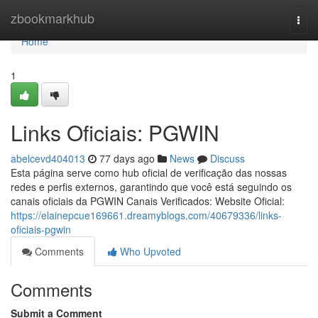
Home
zbookmarkhub
Togg
navi
Home
1
Links Oficiais: PGWIN
abelcevd404013
77 days ago
News
Discuss
Esta página serve como hub oficial de verificação das nossas
redes e perfis externos, garantindo que você está seguindo os
canais oficiais da PGWIN Canais Verificados: Website Oficial:
https://elainepcue169661.dreamyblogs.com/40679336/links-
oficiais-pgwin
Comments
Who Upvoted
Comments
Submit a Comment