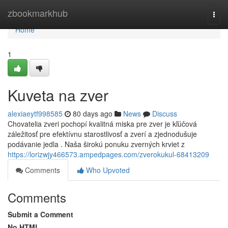
Home
zbookmarkhub
Togg
navi
Home
1
Kuveta na zver
alexiaeytf998585
80 days ago
News
Discuss
Chovatelia zveri pochopí kvalitná miska pre zver je kľúčová
záležitosť pre efektívnu starostlivosť a zverí a zjednodušuje
podávanie jedla . Naša širokú ponuku zverných krviet z
https://lorizwjy466573.ampedpages.com/zverokukul-68413209
Comments
Who Upvoted
Comments
Submit a Comment
No HTML