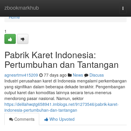
Home
zbookmarkhub
Togg
navi
Home
1
Pabrik Karet Indonesia:
Pertumbuhan dan Tantangan
agnesrtmv415209
77 days ago
News
Discuss
Industri perusahaan karet di Indonesia mengalami perkembangan
yang signifikan dalam beberapa dekade terakhir. Pengembangan
output karet dan komoditas lainnya secara terus-menerus
mendorong pasar nasional. Namun, sektor
https://delilahwqtg658941.imblogs.net/91273546/pabrik-karet-
indonesia-pertumbuhan-dan-tantangan
Comments
Who Upvoted