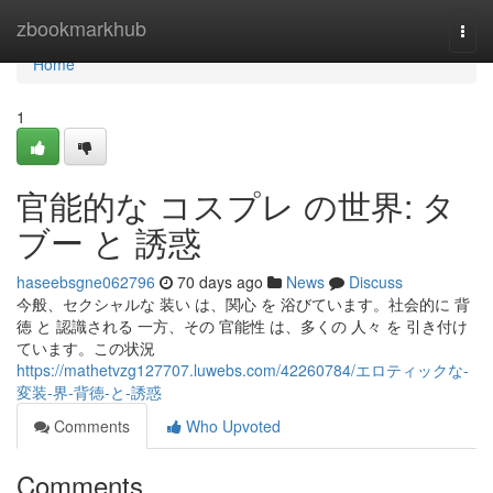
Home
zbookmarkhub
Togg
navi
Home
1
官能的な コスプレ の世界: タ
ブー と 誘惑
haseebsgne062796
70 days ago
News
Discuss
今般、セクシャルな 装い は、関心 を 浴びています。社会的に 背
徳 と 認識される 一方、その 官能性 は、多くの 人々 を 引き付け
ています。この状況
https://mathetvzg127707.luwebs.com/42260784/エロティックな-
変装-界-背徳-と-誘惑
Comments
Who Upvoted
Comments