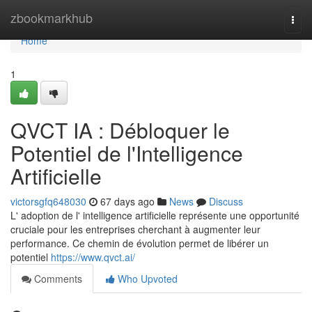
Home
zbookmarkhub
Togg
navi
Home
1
QVCT IA : Débloquer le
Potentiel de l'Intelligence
Artificielle
victorsgfq648030
67 days ago
News
Discuss
L' adoption de l' intelligence artificielle représente une opportunité
cruciale pour les entreprises cherchant à augmenter leur
performance. Ce chemin de évolution permet de libérer un
potentiel
https://www.qvct.ai/
Comments
Who Upvoted