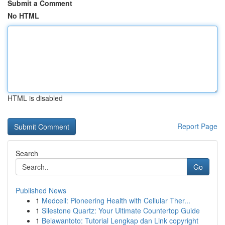
Submit a Comment
No HTML
HTML is disabled
Report Page
Search
Go
Published News
1
Medcell: Pioneering Health with Cellular Ther...
1
Silestone Quartz: Your Ultimate Countertop Guide
1
Belawantoto: Tutorial Lengkap dan Link copyright