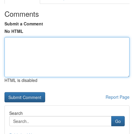
Comments
Submit a Comment
No HTML
HTML is disabled
Report Page
Search
Go