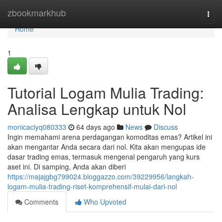
Home
zbookmarkhub
Togg
navi
Home
1
Tutorial Logam Mulia Trading:
Analisa Lengkap untuk Nol
monicaciyq080333
64 days ago
News
Discuss
Ingin memahami arena perdagangan komoditas emas? Artikel ini
akan mengantar Anda secara dari nol. Kita akan mengupas ide
dasar trading emas, termasuk mengenal pengaruh yang kurs
aset ini. Di samping, Anda akan diberi
https://majajgbg799024.bloggazzo.com/39229956/langkah-
logam-mulia-trading-riset-komprehensif-mulai-dari-nol
Comments
Who Upvoted