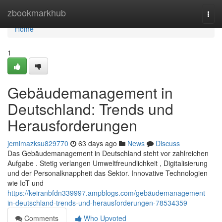
Home
zbookmarkhub
Togg
navi
Home
1
Gebäudemanagement in
Deutschland: Trends und
Herausforderungen
jemimazksu829770
63 days ago
News
Discuss
Das Gebäudemanagement in Deutschland steht vor zahlreichen
Aufgabe . Stetig verlangen Umweltfreundlichkeit , Digitalisierung
und der Personalknappheit das Sektor. Innovative Technologien
wie IoT und
https://keiranbfdn339997.ampblogs.com/gebäudemanagement-
in-deutschland-trends-und-herausforderungen-78534359
Comments
Who Upvoted