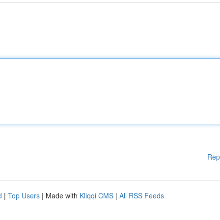
Rep
d
|
Top Users
| Made with
Kliqqi CMS
|
All RSS Feeds