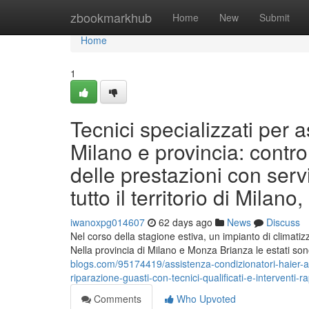
Home
zbookmarkhub
Home
New
Submit
Home
1
Tecnici specializzati per 
Milano e provincia: control
delle prestazioni con servi
tutto il territorio di Milan
iwanoxpg014607
62 days ago
News
Discuss
Nel corso della stagione estiva, un impianto di climatiz
Nella provincia di Milano e Monza Brianza le estati so
blogs.com/95174419/assistenza-condizionatori-haier-a
riparazione-guasti-con-tecnici-qualificati-e-interventi-r
Comments
Who Upvoted