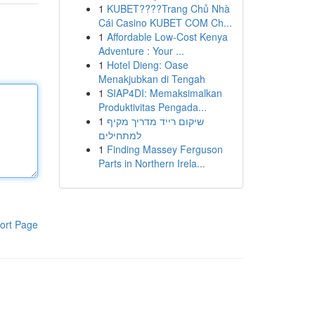
1
KUBET????️Trang Chủ Nhà
Cái Casino KUBET COM Ch...
1
Affordable Low-Cost Kenya
Adventure : Your ...
1
Hotel Dieng: Oase
Menakjubkan di Tengah
1
SIAP4DI: Memaksimalkan
Produktivitas Pengada...
1
שיקום רייד מדריך מקיף
למתחילים
1
Finding Massey Ferguson
Parts in Northern Irela...
ort Page