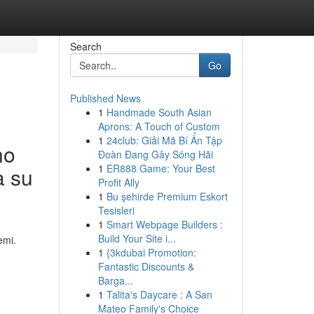
Search
Go
Published News
1
Handmade South Asian
Aprons: A Touch of Custom
1
24club: Giải Mã Bí Ẩn Tập
no
Đoàn Đang Gây Sóng Hãi
1
ER888 Game: Your Best
a su
Profit Ally
1
Bu şehirde Premium Eskort
Tesisleri
1
Smart Webpage Builders :
Build Your Site i...
emi.
1
{3kdubai Promotion:
Fantastic Discounts &
Barga...
1
Talita's Daycare : A San
Mateo Family's Choice