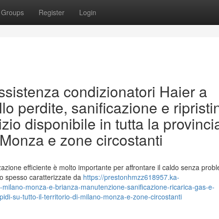
Groups
Register
Login
assistenza condizionatori Haier a
lo perdite, sanificazione e ripristi
zio disponibile in tutta la provinci
o, Monza e zone circostanti
zazione efficiente è molto importante per affrontare il caldo senza probl
no spesso caratterizzate da
https://prestonhmzz618957.ka-
-milano-monza-e-brianza-manutenzione-sanificazione-ricarica-gas-e-
apidi-su-tutto-il-territorio-di-milano-monza-e-zone-circostanti