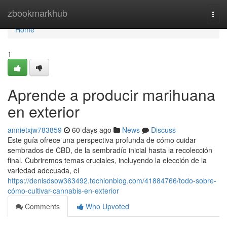
Home
zbookmarkhub
Togg
navi
Home
1
Aprende a producir marihuana
en exterior
annietxjw783859
60 days ago
News
Discuss
Este guía ofrece una perspectiva profunda de cómo cuidar
sembrados de CBD, de la sembradío inicial hasta la recolección
final. Cubriremos temas cruciales, incluyendo la elección de la
variedad adecuada, el
https://denisdsow363492.techionblog.com/41884766/todo-sobre-
cómo-cultivar-cannabis-en-exterior
Comments
Who Upvoted