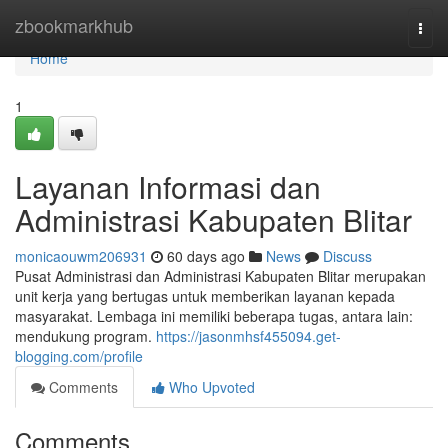
Home
zbookmarkhub
Togg
navi
Home
1
Layanan Informasi dan
Administrasi Kabupaten Blitar
monicaouwm206931
60 days ago
News
Discuss
Pusat Administrasi dan Administrasi Kabupaten Blitar merupakan
unit kerja yang bertugas untuk memberikan layanan kepada
masyarakat. Lembaga ini memiliki beberapa tugas, antara lain:
mendukung program.
https://jasonmhsf455094.get-
blogging.com/profile
Comments
Who Upvoted
Comments