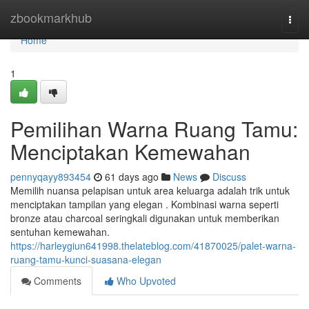
Home
zbookmarkhub
Togg
navi
Home
1
Pemilihan Warna Ruang Tamu:
Menciptakan Kemewahan
pennyqayy893454
61 days ago
News
Discuss
Memilih nuansa pelapisan untuk area keluarga adalah trik untuk
menciptakan tampilan yang elegan . Kombinasi warna seperti
bronze atau charcoal seringkali digunakan untuk memberikan
sentuhan kemewahan.
https://harleygiun641998.thelateblog.com/41870025/palet-warna-
ruang-tamu-kunci-suasana-elegan
Comments
Who Upvoted