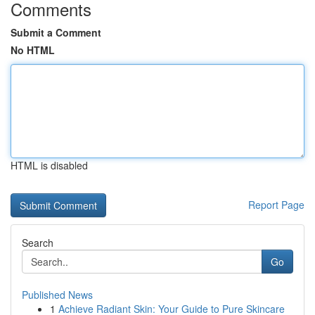
Comments
Submit a Comment
No HTML
HTML is disabled
Report Page
Search
Go
Published News
1
Achieve Radiant Skin: Your Guide to Pure Skincare