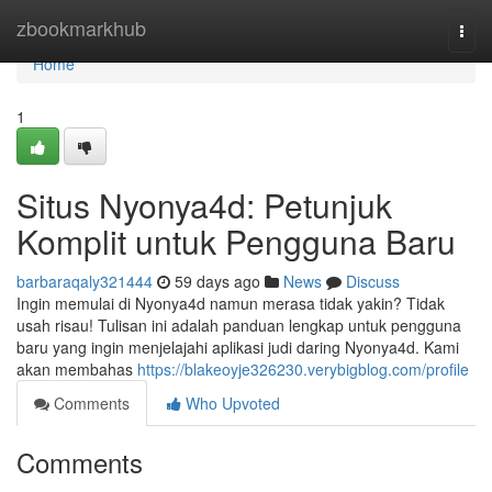
Home
zbookmarkhub
Togg
navi
Home
1
Situs Nyonya4d: Petunjuk
Komplit untuk Pengguna Baru
barbaraqaly321444
59 days ago
News
Discuss
Ingin memulai di Nyonya4d namun merasa tidak yakin? Tidak
usah risau! Tulisan ini adalah panduan lengkap untuk pengguna
baru yang ingin menjelajahi aplikasi judi daring Nyonya4d. Kami
akan membahas
https://blakeoyje326230.verybigblog.com/profile
Comments
Who Upvoted
Comments