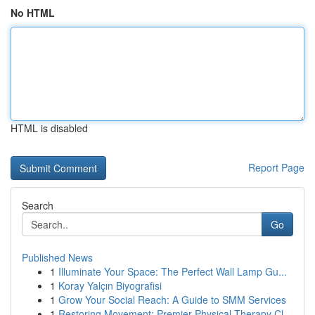
No HTML
HTML is disabled
Report Page
Search
Go
Published News
1
Illuminate Your Space: The Perfect Wall Lamp Gu...
1
Koray Yalçın Biyografisi
1
Grow Your Social Reach: A Guide to SMM Services
1
Restoring Movement: Premier Physical Therapy Cl...