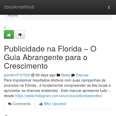
Home
zbookmarkhub
Togg
navi
Home
1
Publicidade na Florida – O
Guia Abrangente para o
Crescimento
jeantkmf737520
59 days ago
News
Discuss
Para impulsionar resultados efetivos com suas campanhas de
anúncios na Flórida , é fundamental compreender as leis locais e
aproveitar as chances existentes . Este manual apresenta tudo –
desde
https://www.instagram.com/anunciounafloridavendeu/
Comments
Who Upvoted