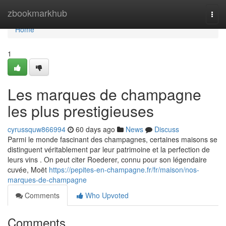
Home
zbookmarkhub
Togg
navi
Home
1
Les marques de champagne
les plus prestigieuses
cyrussquw866994
60 days ago
News
Discuss
Parmi le monde fascinant des champagnes, certaines maisons se
distinguent véritablement par leur patrimoine et la perfection de
leurs vins . On peut citer Roederer, connu pour son légendaire
cuvée, Moët
https://pepites-en-champagne.fr/fr/maison/nos-
marques-de-champagne
Comments
Who Upvoted
Comments