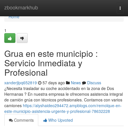
Home
zbookmarkhub
Togg
navi
Home
1
Grua en este municipio :
Servicio Inmediata y
Profesional
xanderjlpq652819
57 days ago
News
Discuss
¿Necesita trasladar su coche accidentado en la zona de Dos
Hermanas ? En nuestra empresa le ofrecemos asistencia integral
de camión grúa con técnicos profesionales. Contamos con varios
camiones
https://alyshaideo294472.ampblogs.com/remolque-en-
este-municipio-asistencia-urgente-y-profesional-78632228
Comments
Who Upvoted